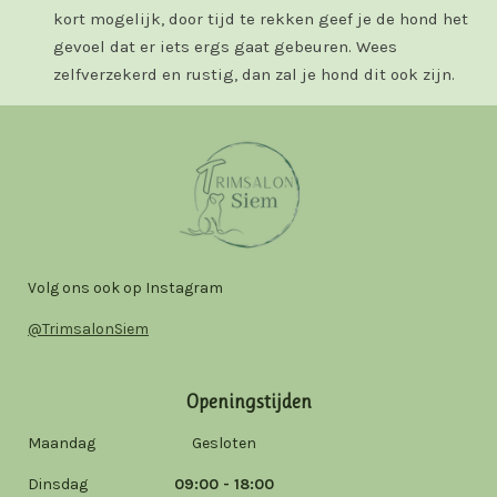
kort mogelijk, door tijd te rekken geef je de hond het
gevoel dat er iets ergs gaat gebeuren. Wees
zelfverzekerd en rustig, dan zal je hond dit ook zijn.
Volg ons ook op Instagram
@TrimsalonSiem
Openingstijden
Maandag Gesloten
Dinsdag
09:00 - 18:00