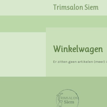
Ga
Trimsalon Siem
direct
naar
de
hoofdinhoud
Winkelwagen
Er zitten geen artikelen (meer)