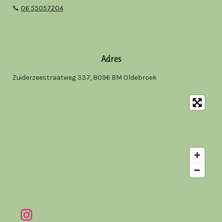
📞
06 55057204
Adres
Zuiderzeestraatweg 337, 8096 BM Oldebroek
I