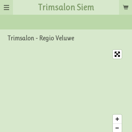
Trimsalon Siem
Ga
direct
naar
de
hoofdinhoud
Trimsalon - Regio Veluwe